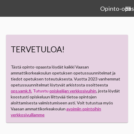
Opinto-opas
menu
TERVETULOA!
Tästä opinto-opaasta löydät kaikki Vaasan
ammattikorkeakoulun opetuksen opetussuunnitelmat ja
tiedot opetuksen toteutuksesta. Vuotta 2023 vanhemmat
opetussuunnitelmat löytyvät arkistosta osoitteesta
ops.vamk.fi.
Tutustu
opiskelijan verkkosivuihin
, josta löydät
koostusti opiskeluun liittyvää tietoa opintojen
aloittamisesta valmistumiseen asti. Voit tutustua myös
Vaasan ammattikorkeakoulun
avoimiin opintoihin
verkkosivuillamme