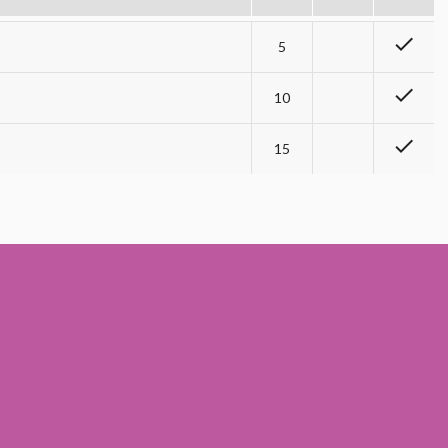
check
5
check
10
check
15