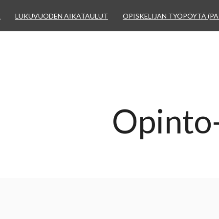
K
LUKUVUODEN AIKATAULUT
OPISKELIJAN TYÖPÖYTÄ (PA
Opinto