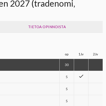
en 2027 (tradenomi,
TIETOA OPINNOISTA
op
1.lv
2.lv
30
check
5
5
5