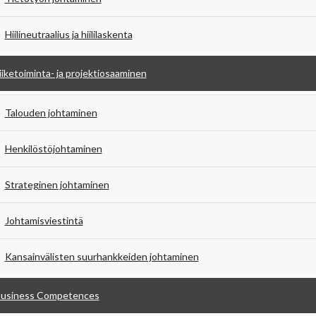
Hiilineutraalius ja hiililaskenta
iiketoiminta- ja projektiosaaminen
Talouden johtaminen
Henkilöstöjohtaminen
Strateginen johtaminen
Johtamisviestintä
Kansainvälisten suurhankkeiden johtaminen
usiness Competences