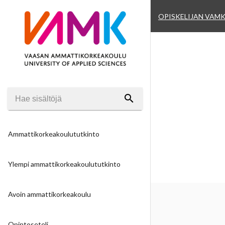
OPISKELIJAN VAM
search
Ammattikorkeakoulututkinto
Ylempi ammattikorkeakoulututkinto
Avoin ammattikorkeakoulu
Opintoseteli