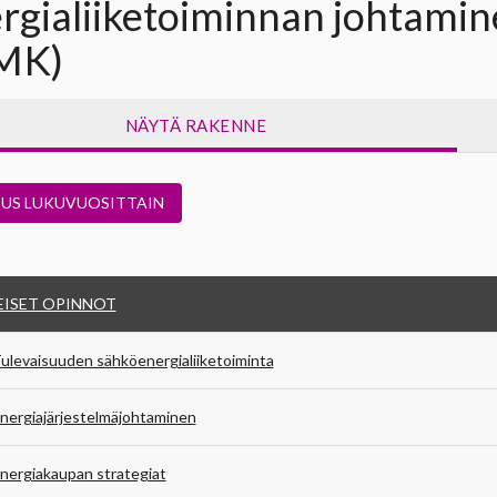
rgialiiketoiminnan johtamin
MK)
NÄYTÄ RAKENNE
TUS LUKUVUOSITTAIN
EISET OPINNOT
ulevaisuuden sähköenergialiiketoiminta
nergiajärjestelmäjohtaminen
nergiakaupan strategiat