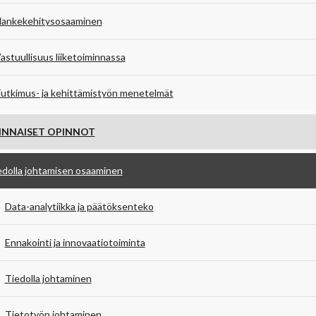
ankekehitysosaaminen
astuullisuus liiketoiminnassa
utkimus- ja kehittämistyön menetelmät
INNAISET OPINNOT
edolla johtamisen osaaminen
Data-analytiikka ja päätöksenteko
Ennakointi ja innovaatiotoiminta
Tiedolla johtaminen
Tietotyön johtaminen