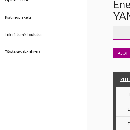
Ene
YA
Ristiinopiskelu
Erikoistumiskoulutus
Täydennyskoulutus
AJOI
YHT
T
E
E