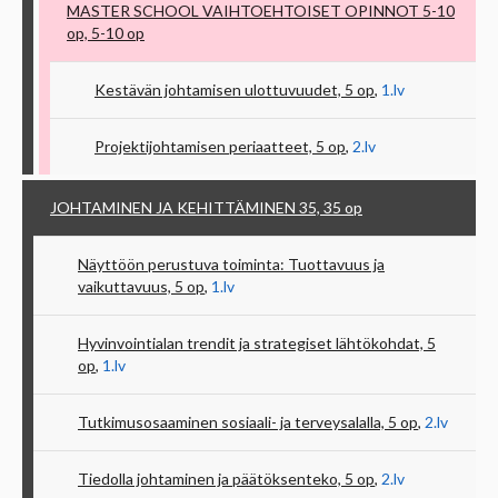
MASTER SCHOOL VAIHTOEHTOISET OPINNOT 5-10
op, 5-10
op
Kestävän johtamisen ulottuvuudet, 5
op
,
1.lv
Projektijohtamisen periaatteet, 5
op
,
2.lv
JOHTAMINEN JA KEHITTÄMINEN 35, 35
op
Näyttöön perustuva toiminta: Tuottavuus ja
vaikuttavuus, 5
op
,
1.lv
Hyvinvointialan trendit ja strategiset lähtökohdat, 5
op
,
1.lv
Tutkimusosaaminen sosiaali- ja terveysalalla, 5
op
,
2.lv
Tiedolla johtaminen ja päätöksenteko, 5
op
,
2.lv