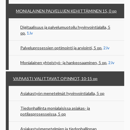
MONIALAINEN PALVELUJEN KEHITTÄMINEN 15, 0
op
Digitaalisuus ja palvelumuotoilu hyvinvointialalla, 5
op
,
1.lv
Palveluprosessien optimointi ja arviointi, 5
op
,
2.lv
Monialainen yhteistyö- ja hankeosaaminen, 5
op
,
2.lv
VAPAASTI VALITTAVAT OPINNOT, 10-15
op
Asiakastyön menetelmät hyvinvointialalla, 5
op
Tiedonhallinta monialaisissa asiakas- ja
potilasprosesseissa, 5
op
Asiakastyömenetelmien ja tiedonhallinnan